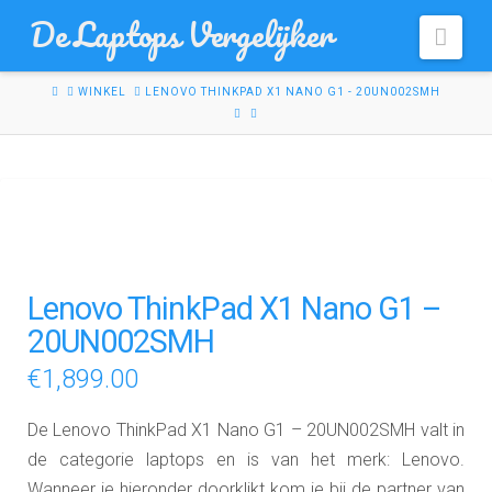
De Laptops Vergelijker
Navi
HOME
WINKEL
LENOVO THINKPAD X1 NANO G1 - 20UN002SMH
Lenovo ThinkPad X1 Nano G1 –
20UN002SMH
€
1,899.00
De Lenovo ThinkPad X1 Nano G1 – 20UN002SMH valt in
de categorie laptops en is van het merk: Lenovo.
Wanneer je hieronder doorklikt kom je bij de partner van